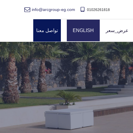
info@arcgroup-eg.com
01026261818
عرض_سعر
ENGLISH
تواصل معنا